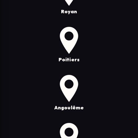
Royan
Poitiers
Angoulême